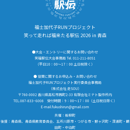
福士加代子RUNプロジェクト
笑って走れば福来たる駅伝 2026 in 青森
●大会・エントリーに関するお問い合わせ
笑福駅伝大会事務局 Tel. 011-211-8051
（平日10：00～17：00 土日祝除く）
● 協賛に関するお申込み・お問い合わせ
福士加代子RUNプロジェクト実行委員会事務局
（株式会社 走SOU）
〒760-0002 香川県高松市茜町2-33 有限会社ミナト製作所内
TEL.087-833−6008 受付時間：9：00〜17：00（土日祝日除く）
E-mail.fukushirun@gmail.com
共催：板柳町
後援：青森県、青森県教育委員会、五所川原市・つがる市・鰺ヶ沢町・深浦町・鶴
田町・中泊町