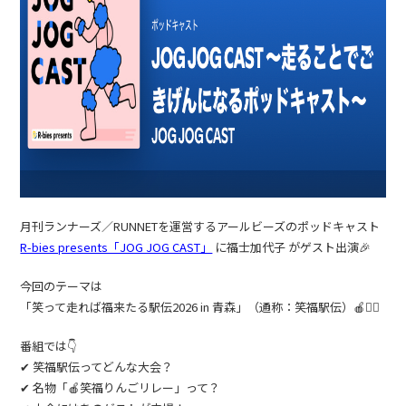
月刊ランナーズ／RUNNETを運営するアールビーズのポッドキャスト
R-bies presents「JOG JOG CAST」
に福士加代子 がゲスト出演🎉
今回のテーマは
「笑って走れば福来たる駅伝2026 in 青森」（通称：笑福駅伝）🍎🏃‍♂️
番組では👇
✔ 笑福駅伝ってどんな大会？
✔ 名物「🍎笑福りんごリレー」って？