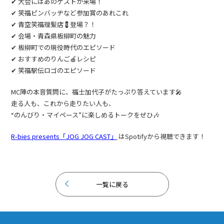
✔ 大会にはあのゲストが来場！
✔ 笑福ピンバッヂなど参加賞のあれこれ
✔ 青空笑福理髪店💈登場？！
✔ 会場・青森県板柳町の魅力
✔ 板柳町での現役時代のエピソード
✔ おすすめのりんご🍎レシピ
✔ 笑福駅伝ロゴのエピソード
MC陣の本音質問に、福士加代子がたっぷり答えています🎤
走る人も、これから走りたい人も、
“のんびり・マイペース”に楽しめるトークをぜひ🎶
R-bies presents「JOG JOG CAST」
はSpotifyから視聴できます！
一覧に戻る